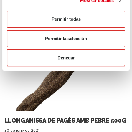
base de carn de porc, embotit en budell.
Mostrar detalles
Descarregar…
Llegiu més »
Permitir todas
Permitir la selección
Denegar
LLONGANISSA DE PAGÈS AMB PEBRE 500G
30 de juny de 2021