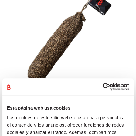
LLONGANISSA RISSADA AMB PEBRE 400G
2 de juliol de 2021
Esta página web usa cookies
Llonganissa rissa amb pebre REF. 12011NATUR · 400 g
Las cookies de este sitio web se usan para personalizar
Embotit curat a base de carn de porc, embotit en budell.
el contenido y los anuncios, ofrecer funciones de redes
…
Llegiu més »
sociales y analizar el tráfico. Además, compartimos