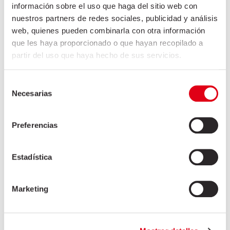
información sobre el uso que haga del sitio web con
nuestros partners de redes sociales, publicidad y análisis
web, quienes pueden combinarla con otra información
que les haya proporcionado o que hayan recopilado a
partir del uso que haya hecho de sus servicios.
Selección
Necesarias
de
consentimiento
Preferencias
Estadística
LONGANISSA RISSADA 200G
Marketing
30 de juny de 2021
Longanissa rissada 200g REF. 12000 · 400 g Embotit curat a