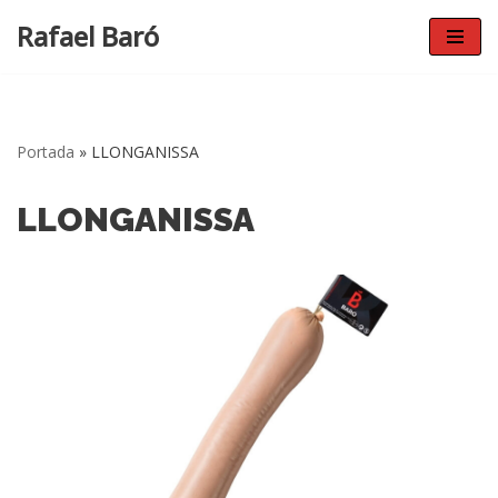
Rafael Baró
Vés
al
contingut
Portada
»
LLONGANISSA
LLONGANISSA