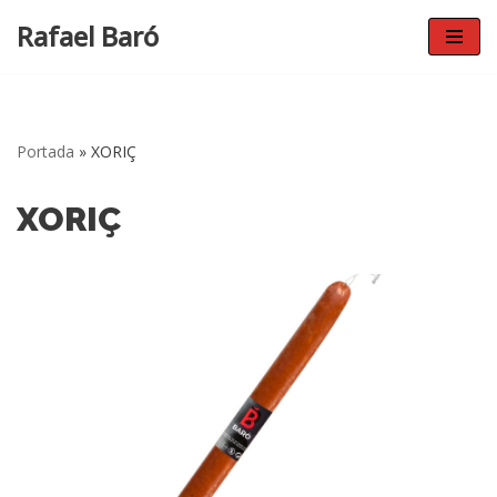
Rafael Baró
Vés
al
contingut
Portada
»
XORIÇ
XORIÇ