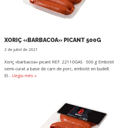
XORIÇ «BARBACOA» PICANT 500G
2 de juliol de 2021
Xoriç «barbacoa» picant REF. 22110GAS · 500 g Embotit
semi-curat a base de carn de porc, embotit en budell.
El…
Llegiu més »