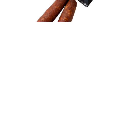
XORIÇ EXTRA SARTA PICANT 200G
2 de juliol de 2021
Xoriç Extra Sarta picant REF. 21000GAS · 200 g Embotit
curat a base de carn de porc, embotit en budell.…
Llegiu més
»