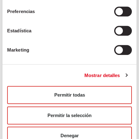
carn de porc, embotit en budell. Descarregar catàleg Per
consentimiento
a…
Llegiu més »
Preferencias
Estadística
Marketing
Mostrar detalles
Permitir todas
Permitir la selección
XORIÇ EXTRA OR
Denegar
2 de juliol de 2021