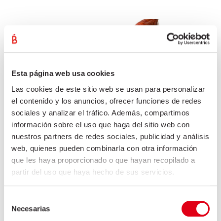
Esta página web usa cookies
Las cookies de este sitio web se usan para personalizar
el contenido y los anuncios, ofrecer funciones de redes
sociales y analizar el tráfico. Además, compartimos
información sobre el uso que haga del sitio web con
nuestros partners de redes sociales, publicidad y análisis
web, quienes pueden combinarla con otra información
que les haya proporcionado o que hayan recopilado a
XORIÇ EXTRA VELA
partir del uso que haya hecho de sus servicios.
2 de juliol de 2021
Selección
Necesarias
Xoriç Extra Vela REF. 17000VACIO Embotit curat a base de
de