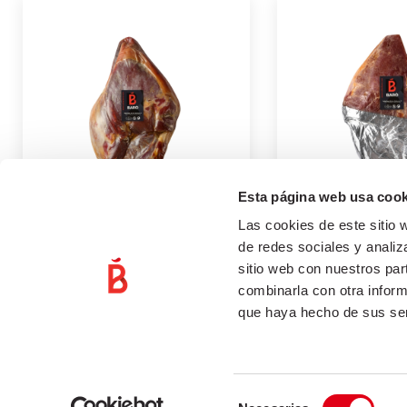
Esta página web usa cook
Las cookies de este sitio 
CENTRE DE PERNIL
CENTRO DE PE
de redes sociales y analiz
"SERRANO"
sitio web con nuestros par
marketing
combinarla con otra inform
marketing
23 de juliol de 2021
que haya hecho de sus ser
23 de juliol de 
Selección