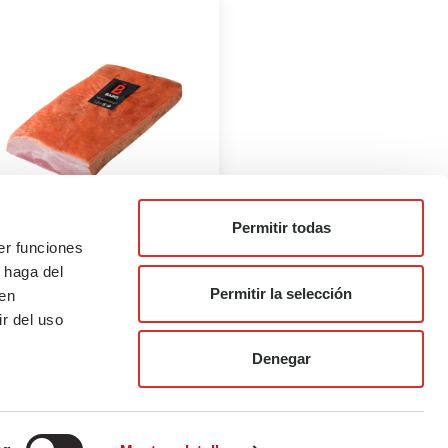
Permitir todas
er funciones
BEICON" MOTLLO
 haga del
Permitir la selección
den
marketing
r del uso
23 de juliol de 2021
Denegar