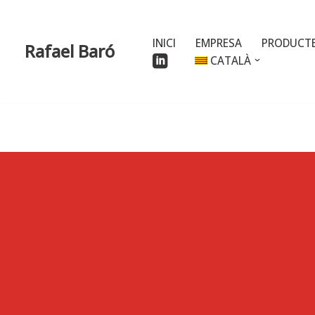
Vés
INICI
EMPRESA
PRODUCT
Rafael Baró
al
CATALÀ
contingut