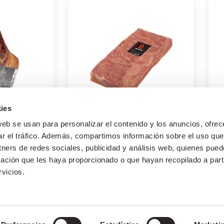
ies
web se usan para personalizar el contenido y los anuncios, ofrec
RNIL
"BEICON" NATURAL
"
ar el tráfico. Además, compartimos información sobre el uso que
tners de redes sociales, publicidad y análisis web, quienes pue
marketing
ación que les haya proporcionado o que hayan recopilado a parti
23 de juliol de 2021
vicios.
2021