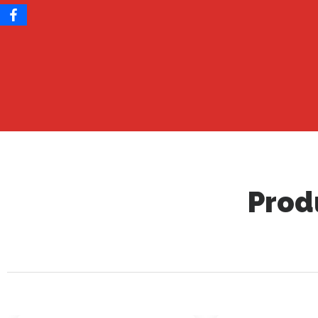
Prod
TOTS
LLONGANISSA I SALAMI