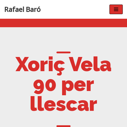
Rafael Baró
Vés
al
contingut
Xoriç Vela
90 per
llescar