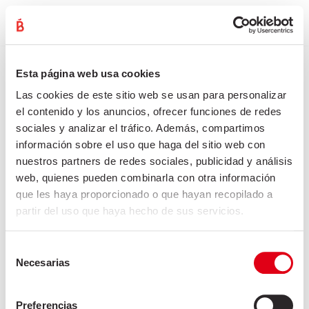
Rafael Baró
Vés
al
contingut
Esta página web usa cookies
Portada
»
Especiats
Las cookies de este sitio web se usan para personalizar
el contenido y los anuncios, ofrecer funciones de redes
sociales y analizar el tráfico. Además, compartimos
ESPECIATS
información sobre el uso que haga del sitio web con
nuestros partners de redes sociales, publicidad y análisis
web, quienes pueden combinarla con otra información
que les haya proporcionado o que hayan recopilado a
partir del uso que haya hecho de sus servicios.
Selección
Necesarias
de
consentimiento
Preferencias