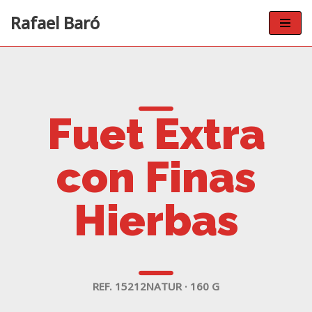
Rafael Baró
Saltar
al
contenido
Fuet Extra
con Finas
Hierbas
REF. 15212NATUR · 160 G