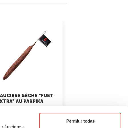
AUCISSE SÈCHE "FUET
XTRA" AU PARPIKA
marketing
Permitir todas
30 juin 2021
er funciones