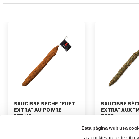
SAUCISSE SÈCHE "FUET
SAUCISSE SÈC
EXTRA" AU POIVRE
EXTRA" AUX "
"TEJA"
TER"
Esta página web usa cook
marketing
marketing
Las cookies de este sitio 