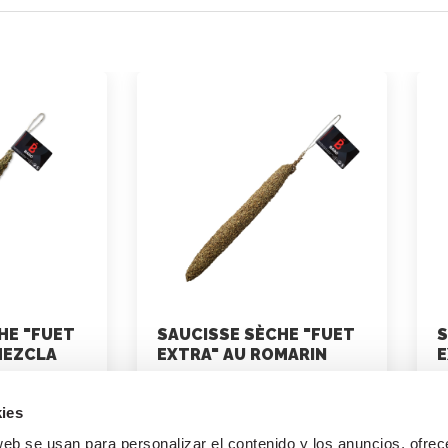
HE "FUET
SAUCISSE SÈCHE "FUET
S
MEZCLA
EXTRA" AU ROMARIN
E
marketing
ies
30 juin 2021
web se usan para personalizar el contenido y los anuncios, ofrec