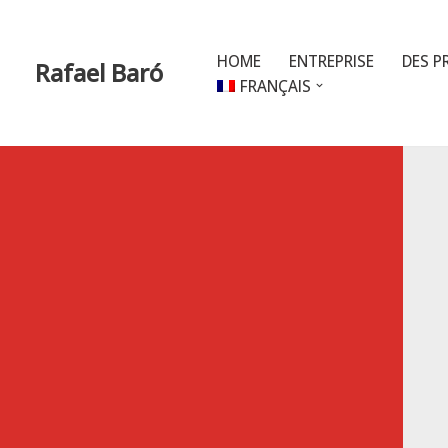
Aller
HOME
ENTREPRISE
DES P
Rafael Baró
au
FRANÇAIS
contenu