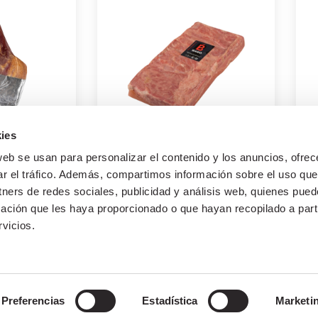
ies
web se usan para personalizar el contenido y los anuncios, ofrec
AMÓN
BEICON NATURAL
B
ar el tráfico. Además, compartimos información sobre el uso que
tners de redes sociales, publicidad y análisis web, quienes pue
marketing
ación que les haya proporcionado o que hayan recopilado a parti
julio 23, 2021
vicios.
Preferencias
Estadística
Marketi