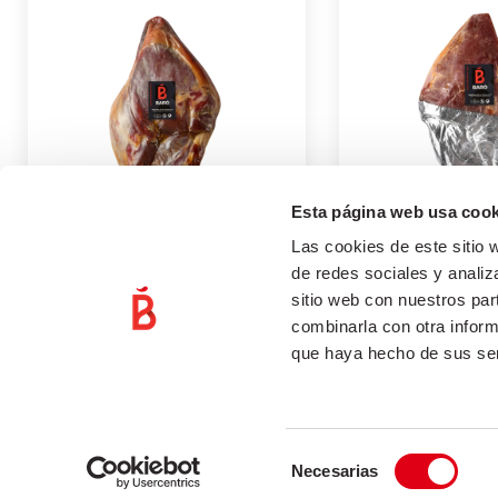
Esta página web usa cook
Las cookies de este sitio 
CENTRO DE JAMÓN
CENTRO DE J
de redes sociales y analiz
CURADO
SERRANO
sitio web con nuestros par
combinarla con otra inform
marketing
marketing
que haya hecho de sus ser
julio 23, 2021
julio 23, 2021
Selección
Necesarias
Rafael Baró © 2025 | Todos los derechos reservados
de