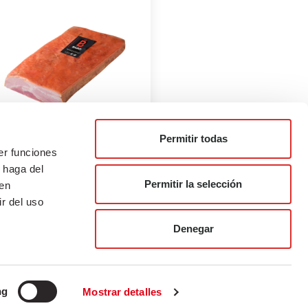
Permitir todas
er funciones
EICON MOLDE
 haga del
Permitir la selección
den
marketing
r del uso
julio 23, 2021
Denegar
ng
Mostrar detalles