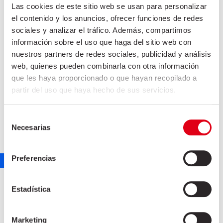
Las cookies de este sitio web se usan para personalizar
laboral que valora a cada miembro del equipo.
el contenido y los anuncios, ofrecer funciones de redes
sociales y analizar el tráfico. Además, compartimos
Actuaciones en vivo y
información sobre el uso que haga del sitio web con
parlamentos
nuestros partners de redes sociales, publicidad y análisis
web, quienes pueden combinarla con otra información
que les haya proporcionado o que hayan recopilado a
La jornada estuvo llena de momentos emocionantes, entre
partir del uso que haya hecho de sus servicios.
ellos las actuaciones de diferentes grupos musicales, como
la batucada de Papaya Jam, el grupo musical de versiones
Selección
Sicuta e incluso
incluso las actuaciones por parte de los
Necesarias
de
compañeros de FRISELVA
. También destacaron los
consentimiento
parlamentos de nuestros directivos, el presidente Miquel
Ramió y el director General Àlex Casañ, compartiendo
Preferencias
datos, la visión y los valores que nos unen como grupo. Fue
una ocasión para reflexionar sobre nuestro progreso y
Estadística
renovar nuestro compromiso de seguir trabajando juntos
hacia un futuro como grupo aún más brillante.
Marketing