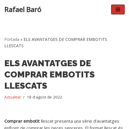
Rafael Baró
Vés
al
contingut
Portada
»
ELS AVANTATGES DE COMPRAR EMBOTITS
LLESCATS
ELS AVANTATGES DE
COMPRAR EMBOTITS
LLESCATS
Actualitat
18 d'agost de 2022
Comprar embotit
llescat presenta una sèrie d’avantatges
enfront de comprar les peces senceres. El format llescat és