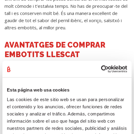
molt còmode i t’estalvia temps. No has de preocupar-te del
tall i es conserven molt bé. És una manera excel·lent de
gaudir de tot el sabor del pernil ibèric, el xoriço, salsitxó i
altres embotits, al millor preu.
AVANTATGES DE COMPRAR
EMBOTITS LLESCAT
Cada dia són més les persones que prefereixen
comprar
embotits llescats
, ja que poden gaudir de la mateixa
qualitat que ofereix el producte sencer, però
molt més fàcil
Esta página web usa cookies
de consumir i conservar.
Las cookies de este sitio web se usan para personalizar
el contenido y los anuncios, ofrecer funciones de redes
En el nostre catàleg es trobarà amb tota mena d’embotits
sociales y analizar el tráfico. Además, compartimos
llescats. Com pot comprovar, tenim els millors embotits
información sobre el uso que haga del sitio web con
llescats, una magnífica selecció de productes i sabors típics i
nuestros partners de redes sociales, publicidad y análisis
característics de la nostra gastronomia.