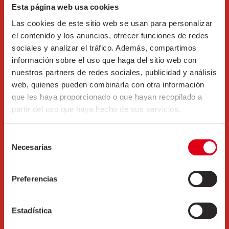
Esta página web usa cookies
Las cookies de este sitio web se usan para personalizar
el contenido y los anuncios, ofrecer funciones de redes
Contact
sociales y analizar el tráfico. Además, compartimos
información sobre el uso que haga del sitio web con
with us
nuestros partners de redes sociales, publicidad y análisis
web, quienes pueden combinarla con otra información
Address:
Av. Catalunya,20 | Cervià de Ter, Girona (17464)
que les haya proporcionado o que hayan recopilado a
partir del uso que haya hecho de sus servicios.
Tel.
+34 972 49 60 09
Selección
Necesarias
de
Fax:
+34 972 49 62 41
consentimiento
GPS:
40º 3′ 56.95”N – 2º 54′ 28.29”E
Preferencias
Estadística